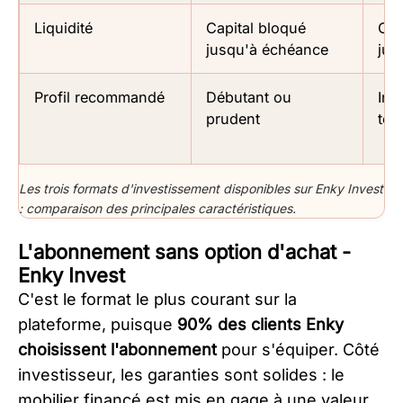
Liquidité
Capital bloqué
Cap
jusqu'à échéance
jus
Profil recommandé
Débutant ou
Inv
prudent
ter
Les trois formats d'investissement disponibles sur Enky Invest
: comparaison des principales caractéristiques.
L'abonnement sans option d'achat -
Enky Invest
C'est le format le plus courant sur la
plateforme, puisque
90% des clients Enky
choisissent l'abonnement
pour s'équiper. Côté
investisseur, les garanties sont solides : le
mobilier financé est mis en gage à une valeur