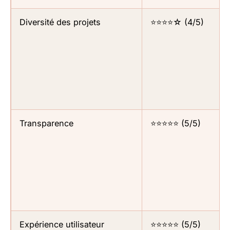
Diversité des projets
⭐⭐⭐⭐☆ (4/5)
Transparence
⭐⭐⭐⭐⭐ (5/5)
Expérience utilisateur
⭐⭐⭐⭐⭐ (5/5)