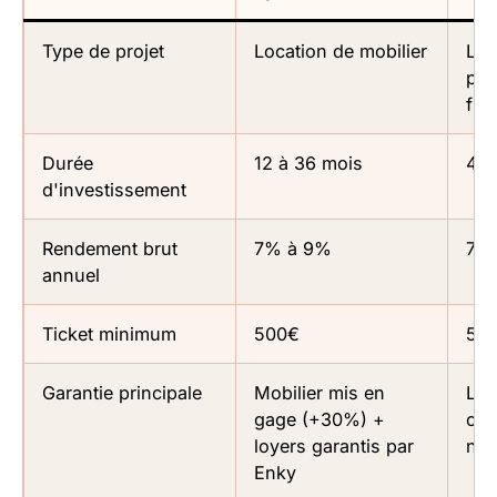
Type de projet
Location de mobilier
Loc
pos
fina
Durée
12 à 36 mois
48 
d'investissement
Rendement brut
7% à 9%
7%
annuel
Ticket minimum
500€
50
Garantie principale
Mobilier mis en
Loy
gage (+30%) +
con
loyers garantis par
nan
Enky