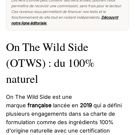
Les Avis d’Emilie peut contenir des liens affiliés, pouvant nous
permettre de recevoir une commission, sans frais pour le lecteur.
Ces revenus nous permettent de financer nos tests et le
fonctionnement du site tout en restant indépendants.
Découvrir
notre ligne éditoriale
.
On The Wild Side
(OTWS) : du 100%
naturel
On The Wild Side est une
marque
française
lancée en
2019
qui a défini
plusieurs engagements dans sa charte de
formulation comme des ingrédients 100%
d'origine naturelle avec une certification