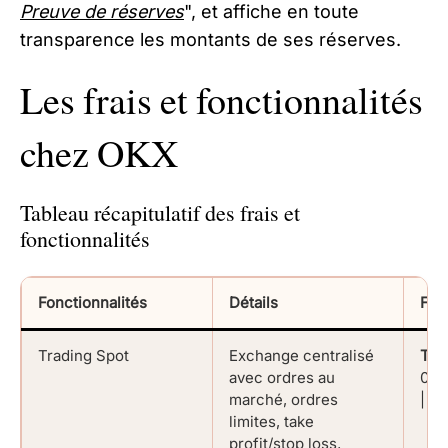
Preuve de réserves
", et affiche en toute
transparence les montants de ses réserves.
Les frais et fonctionnalités
chez OKX
Tableau récapitulatif des frais et
fonctionnalités
Fonctionnalités
Détails
Fra
Trading Spot
Exchange centralisé
Tak
avec ordres au
0,0
marché, ordres
| -
limites, take
profit/stop loss,