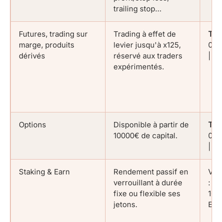
trailing stop…
Futures, trading sur
Trading à effet de
Tak
marge, produits
levier jusqu'à x125,
0,0
dérivés
réservé aux traders
| -
expérimentés.
Options
Disponible à partir de
Tak
10000€ de capital.
0,0
| -
Staking & Earn
Rendement passif en
Vari
verrouillant à durée
: 1
fixe ou flexible ses
10%
jetons.
ETH.