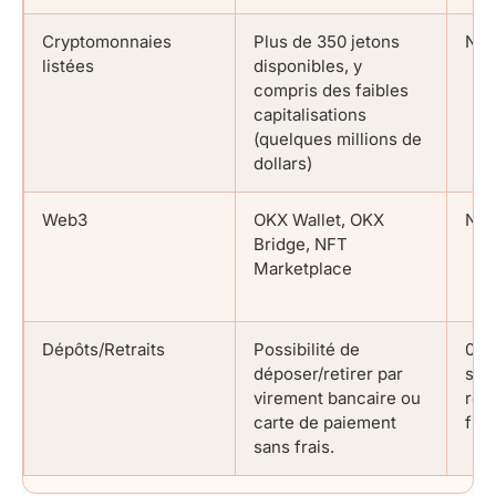
Cryptomonnaies
Plus de 350 jetons
N/A
listées
disponibles, y
compris des faibles
capitalisations
(quelques millions de
dollars)
Web3
OKX Wallet, OKX
N/A
Bridge, NFT
Marketplace
Dépôts/Retraits
Possibilité de
0€ 
déposer/retirer par
sur 
virement bancaire ou
ret
carte de paiement
fidu
sans frais.