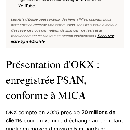
YouTube
.
Les Avis d’Emilie peut contenir des liens affiliés, pouvant nous
permettre de recevoir une commission, sans frais pour le lecteur.
Ces revenus nous permettent de financer nos tests et le
fonctionnement du site tout en restant indépendants.
Découvrir
notre ligne éditoriale
.
Présentation d'OKX :
enregistrée PSAN,
conforme à MICA
OKX compte en 2025 près de
20 millions de
clients
pour un volume d'échange au comptant
quotidien moyen d'environ 5 milliards de